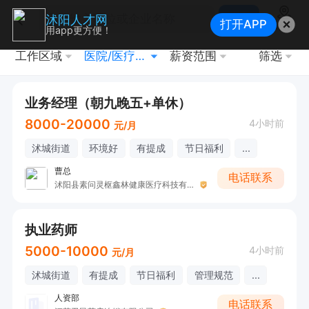
搜索
沭阳人才网
打开APP
地图
用app更方便！
工作区域
医院/医疗/康复
薪资范围
筛选
业务经理（朝九晚五+单休）
8000-20000
4小时前
元/月
沭城街道
环境好
有提成
节日福利
...
曹总
电话联系
沭阳县素问灵枢鑫林健康医疗科技有限公司
执业药师
5000-10000
4小时前
元/月
沭城街道
有提成
节日福利
管理规范
...
人资部
电话联系