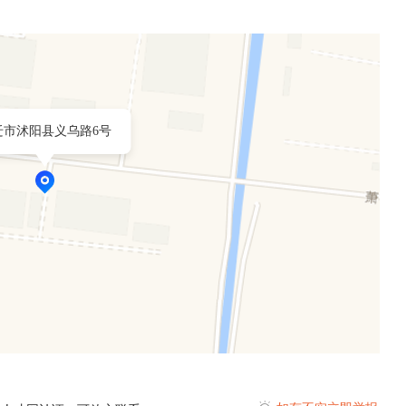
迁市沭阳县义乌路6号