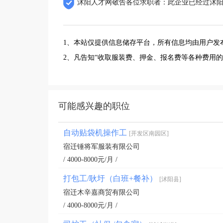
沭阳人才网敬告各位求职者：此企业已经过沭
1、本站仅提供信息储存平台，所有信息均由用户发
2、凡告知“收取服装费、押金、报名费等各种费用
可能感兴趣的职位
自动贴袋机操作工
[开发区南园区]
宿迁锤将军服装有限公司
/ 4000-8000元/月 /
打包工/耿圩（白班+餐补）
[沭阳县]
宿迁木辛嘉商贸有限公司
/ 4000-8000元/月 /