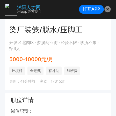
沭阳人才网
打开APP
用app更方便！
染厂装笼/脱水/压脚工
开发区北园区
梦溪商业街
经验不限
学历不限
招6人
5000-10000元/月
环境好
全勤奖
有补助
加班费
更新：41分钟前
浏览：17315次
职位详情
岗位职责： 
